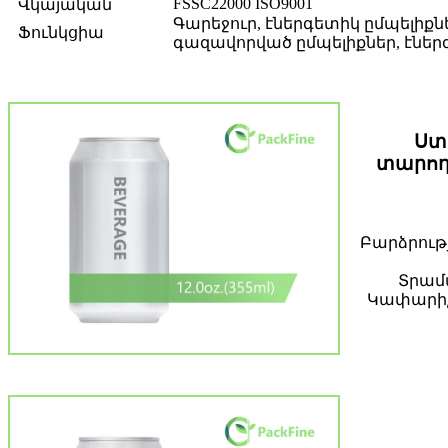
FSSC22000 ISO9001
Վկայական
Գարեջուր, էներգետիկ ըմպելիքներ,
Ֆունկցիա
գազավորված ըմպելիքներ, էներգ
Ստ
տարող
Բարձրությ
Տրամա
Կափարիչի 