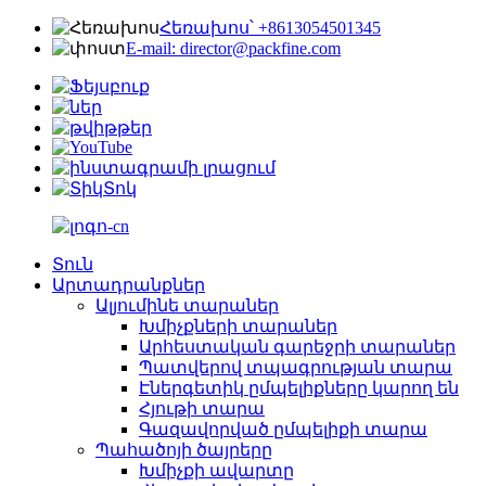
Հեռախոս՝ +8613054501345
E-mail: director@packfine.com
Տուն
Արտադրանքներ
Ալյումինե տարաներ
Խմիչքների տարաներ
Արհեստական ​​գարեջրի տարաներ
Պատվերով տպագրության տարա
Էներգետիկ ըմպելիքները կարող են
Հյութի տարա
Գազավորված ըմպելիքի տարա
Պահածոյի ծայրերը
Խմիչքի ավարտը