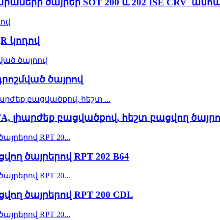
արաների ծայրեր SOT 200 և 202 ISE CRV՝ 
QR կոդով
 դրոշմված ծայրով
FA, լիարժեք բացվածքով, հեշտ բացվող ծայրով
վող ծայրերով RPT 202 B64
ցվող ծայրերով RPT 200 CDL