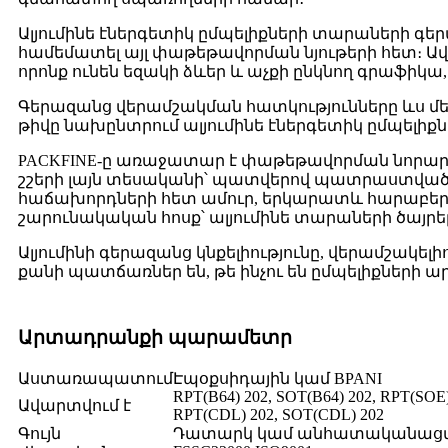
Ալյումինե էներգետիկ ըմպելիքների տարաների գեր
համեմատել այլ փաթեթավորման նյութերի հետ։ Ավե
որոնք ունեն եզակի ձևեր և աչքի ընկնող գրաֆիկա,
Գերազանց վերամշակման հատկությունները ևս մ
թիվը նախընտրում ալյումինե էներգետիկ ըմպե
PACKFINE-ը առաջատար է փաթեթավորման նորարար
շշերի լայն տեսականի՝ պատվերով պատրաստված։ 
հաճախորդների հետ ամուր, երկարատև հարաբերու
շարունակական հոսք՝ ալյումինե տարաների ծայրե
Ալյումինի գերազանց կնքելիությունը, վերամշակել
քանի պատճառներ են, թե ինչու են ըմպելիքների 
Արտադրանքի պարամետր
Աստառապատում
Էպօքսիդային կամ BPANI
RPT(B64) 202, SOT(B64) 202, RPT(SOE
Ավարտվում է
RPT(CDL) 202, SOT(CDL) 202
Գույն
Դատարկ կամ անհատականացվա