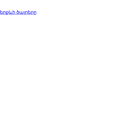
երքևի ծայրերը