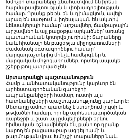
Խմիչքի տարաները գնահատվում են իրենց
հարմարավետության և փոխադրելիության
համար: Դրանք թեթև են և դիմացկուն, ավելի
արագ են սառչում և իդեալական են ակտիվ
կենսակերպի համար՝ արշավներ, ճամբարային
արշավներ և այլ բացօթյա արկածներ՝ առանց
պատահական կոտրվելու ռիսկի: Տարաները
նաև հիանալի են բացօթյա միջոցառումների
ժամանակ օգտագործելու համար՝
մարզադաշտերից մինչև համերգներ և
մարզական միջոցառումներ, որտեղ ապակե
շշերը թույլատրված չեն:
Արտադրանքի պաշտպանություն
Համը և անհատականությունը կարևոր են
արհեստագործական գարեջրի
ապրանքանիշերի համար, ուստի այս
հատկանիշների պաշտպանությունը կարևոր է:
Մետաղը ամուր պատնեշ է ստեղծում լույսի և
թթվածնի համար, որոնք արհեստագործական
գարեջրի և շատ այլ ըմպելիքների երկու
հիմնական թշնամիներն են, քանի որ դրանք
կարող են բացասաբար ազդել համի և
թարմության վրա: Խմիչքի տարաները նաև