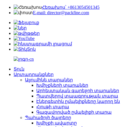
Հեռախոս՝ +8613054501345
E-mail: director@packfine.com
Տուն
Արտադրանքներ
Ալյումինե տարաներ
Խմիչքների տարաներ
Արհեստական ​​գարեջրի տարաներ
Պատվերով տպագրության տարա
Էներգետիկ ըմպելիքները կարող են
Հյութի տարա
Գազավորված ըմպելիքի տարա
Պահածոյի ծայրերը
Խմիչքի ավարտը