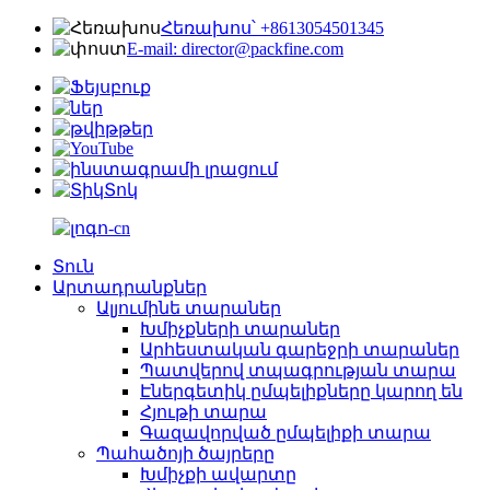
Հեռախոս՝ +8613054501345
E-mail: director@packfine.com
Տուն
Արտադրանքներ
Ալյումինե տարաներ
Խմիչքների տարաներ
Արհեստական ​​գարեջրի տարաներ
Պատվերով տպագրության տարա
Էներգետիկ ըմպելիքները կարող են
Հյութի տարա
Գազավորված ըմպելիքի տարա
Պահածոյի ծայրերը
Խմիչքի ավարտը