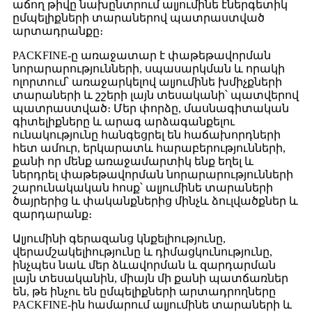
աճող թիվը նախընտրում ալյումինե էներգետիկ
ըմպելիքների տարաներով պատրաստված
արտադրանքը։
PACKFINE-ը առաջատար է փաթեթավորման
նորարարությունների, սպասարկման և որակի
ոլորտում՝ առաջարկելով ալյումինե խմիչքների
տարաների և շշերի լայն տեսականի՝ պատվերով
պատրաստված։ Մեր փորձը, մասնագիտական ​​
գիտելիքները և արագ արձագանքելու
ունակությունը հանգեցրել են հաճախորդների
հետ ամուր, երկարատև հարաբերությունների,
քանի որ մենք առաջամարտիկ ենք եղել և
ներդրել փաթեթավորման նորարարությունների
շարունակական հոսք՝ ալյումինե տարաների
ծայրերից և փականքներից մինչև ձուլվածքներ և
զարդարանք։
Ալյումինի գերազանց կնքելիությունը,
վերամշակելիությունը և դիմացկունությունը,
ինչպես նաև մեր ձևավորման և զարդարման
լայն տեսականին, միայն մի քանի պատճառներ
են, թե ինչու են ըմպելիքների արտադրողները
PACKFINE-ին համարում ալյումինե տարաների և