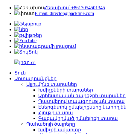
Հեռախոս՝ +8613054501345
E-mail: director@packfine.com
Տուն
Արտադրանքներ
Ալյումինե տարաներ
Խմիչքների տարաներ
Արհեստական ​​գարեջրի տարաներ
Պատվերով տպագրության տարա
Էներգետիկ ըմպելիքները կարող են
Հյութի տարա
Գազավորված ըմպելիքի տարա
Պահածոյի ծայրերը
Խմիչքի ավարտը