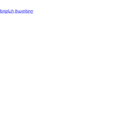
երքևի ծայրերը