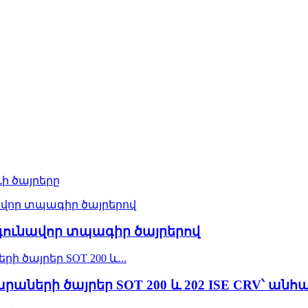
ի ծայրերը
՝ գունավոր տպագիր ծայրերով
արաների ծայրեր SOT 200 և 202 ISE CRV՝ 