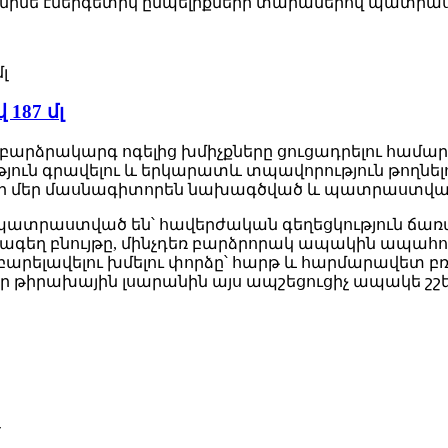
ումինե էներգետիկ ըմպելիքների տարաներով պատր
187 մլ
ր բարձրակարգ ոգելից խմիչքները ցուցադրելու համար
թյուն գրավելու և երկարատև տպավորություն թողնելու
րի մեր մասնագիտորեն նախագծված և պատրաստված
ատրաստված են՝ հավերժական գեղեցկություն ճառա
րբագեղ բնույթը, մինչդեռ բարձրորակ ապակին ապահո
րելավելու խմելու փորձը՝ հարթ և հարմարավետ բռնե
 թիրախային լսարանին այս ապշեցուցիչ ապակե շշե