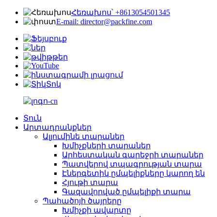
Հեռախոս՝ +8613054501345
E-mail: director@packfine.com
Տուն
Արտադրանքներ
Ալյումինե տարաներ
Խմիչքների տարաներ
Արհեստական ​​գարեջրի տարաներ
Պատվերով տպագրության տարա
Էներգետիկ ըմպելիքները կարող են
Հյութի տարա
Գազավորված ըմպելիքի տարա
Պահածոյի ծայրերը
Խմիչքի ավարտը