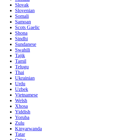
Slovak
Slovenian
Somali
Samoan
Scots Gaelic
Shona
Sindhi
Sundanese
Swahili
Tajik
Tamil
Telugu
Thai
Ukrainian
Urdu
Uzbek
Vietnamese
Welsh
Xhosa
Yiddish
Yoruba
Zulu
Kinyarwanda
Tatar
Oriya